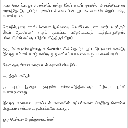
நான் கே.எல்.ராஜா பொன்சிங், என்று இவர் கணீர் குரலில், அசாத்தியமான
சரளத்தோடு, தமிழில் புகைப்படக் கலையின் நுட்பங்களை சொல்லும் பாங்கு
அசாத்தியம்.
தொழில்முறை ரகசியங்களை இவ்வளவு வெளிப்படையாக வாரி வழங்கும்
இவர் ஆம்பிசன்4 எனும் புகைப்பட பயிற்சியையும் நடத்திவருகிறார்.
பல்லாயிரம்பேருக்கு பயிற்சியளித்திருக்கிறார்.
ஒரு பின்னரவில் இவரது காணோளிகளின் தொழில் நுட்ப அடர்வைக் கண்டு,
இவரது கம்பீரத் தமிழ் கண்டு ஒரு வாட்சப் தகவலை அனுப்பி வைத்தேன்.
பிறகு ஒரு சின்ன உரையாடல் அலைபேசிவழியே.
அசத்தல் மனிதர்.
யூ டியூப் இன்றய சூழலில் விளைவித்திருக்கும் அறிவுப் புரட்சி
அசாதரமானது.
இவரது சானலை புகைப்படக் கலையின் நுட்பங்களை தெரிந்து கொள்ள
விரும்பும் நண்பர்கள் தவிர்க்கவே கூடாது.
ஒரு பெல்லை அடித்துவையுங்கள்,