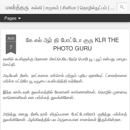
மலர்த்தரு
கல்வி | சமூகம் | சினிமா | தொழில்நுட்பம் | அறிவியல்
Pages
கே எல் ஆர் தி போட்டோ குரு KLR THE
AUG
7
PHOTO GURU
உலகில் கூகிளுக்கு பிறகான மிகப்பெரிய தேடு பொறி யூ டயூப் என்பது பழைய
செய்தி.
அடியேன் நீண்ட நாட்களாக எக்செல் மற்றும் புதிய ஹாலிவுட் ட்ரைலர்களை
பார்க்க மட்டுமே யூ டியூபை பயன்படுத்தி வந்தேன்.
இந்த லாக்டவுன் துவக்கத்தில் வேளாண் காணொளிகள், தொழில் முனைவு
காணொளிகள் என பார்க்கத் துவங்கினேன்.
அடுத்து எனது நீண்டநாள் விருப்பமான போட்டோகிராபி குறித்து பார்க்கத்
துவங்கினேன். ஆங்கிலத்தில் பல அருமையான சானல்கள் இருக்கின்றன.