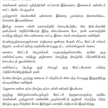
அண்ணன் தங்கம் மூர்த்தியின் கட்செவி இற்றையை இணையர் என்னிடம்
காட்ட நீண்ட பெருமூச்சு.
முத்துசாமி அவர்களின் புன்னகை இல்லாத முகத்தை நினைவில்கூட
கொணர இயலவில்லை.
இன்று காலை பள்ளி வளாகத்தில் கொடியேற்றிய சில நிமிடங்களில்
நண்பர்கள் அதிர்ச்சியோடு இந்த விசயங்களை பேச, நான் வளாகத்தில்
உயர்ந்து நிற்கும் சில மரங்களை காட்டி இவை அவர் வைத்தவை என்றேன்.
பெண்குழந்தைகளுக்கான கழிவறை ஒன்றை பேலஸ் சிட்டி ரோட்டரி சங்கம்
நிறுவி, பயன்பாட்டுக்கு வழங்கியபொழுது நட்ட மரக்கன்றுகள் அவை.
ஏனைய ரோட்டரி பிரமுகர்கள் வருவதற்குள்ளாகவே தானே ஒரு
மண்வெட்டியை எடுத்து குழிகளை அகழ்ந்து நிகழ்வில் அர்பணிப்போடு
செயல்படத் துவங்கினார்.
மண்வெட்டி பிடித்து குழி அகழும் ஒரு ரோட்டரியனை பார்த்த
அதிர்ச்சியிலிருந்தேன் நான்.
மெல்ல நிகழ்வு முடிந்து உரையாடச் சந்தர்ப்பம் கிடைத்த பொழுது இதுகுறித்து
எப்படிண்ணே என்றேன்.
அதுனால என்ன நம்ம நிகழ்வு நம்ம பள்ளி என்றார் இயல்பாக.
சூழ்ந்து நின்றுகொண்டிருக்கும் ரோட்டரி ஆளுமைகளுக்கு நடுவே
அண்ணன் முத்துசாமி மண்ணில் முழங்காலிட்டு குழிகள் அகழ்ந்த அந்த
நிகழ்வு ஒரு சித்திரம் போல இன்னும் மனதில் அழியாமல் இருக்கிறது.