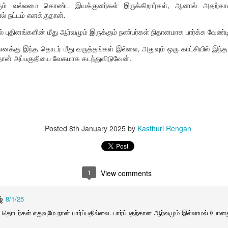
1
கும் வல்லமை கொண்ட இயக்குனர்கள் இருக்கிறார்கள், ஆனால் அதற்கா
் நட்டம் எனக்குதான்.
் புதினங்களின் மீது ஆர்வமும் இருக்கும் நண்பர்கள் நிதானமாக பார்க்க வேண
ித கொக்கு
ரோட்டரி பள்ளி உதவி
வனப்பேச்சி
அன்பின் அலக்
குறித்து ஆசா
க்கு இந்த தொடர் மீது வருத்தங்கள் இல்லை, அதுவும் ஒரு காட்சியில் இந்த
ec 13th
Dec 11th
Dec 8th
Dec 8th
், நான் அப்பகுதியை வேகமாக கடந்துவிடுவேன்.
ு
netic quiz
Tamil poems
பொதுப் பள்ளியை
மேகன் 2.0
பாதுகாப்போம்
Dec 4th
Dec 4th
Dec 1st
Nov 26th
Posted
8th January 2025
by
Kasthuri Rengan
 டிரிங்ஸ் பக்க
எட்டுக்கால்
மலர்த்தரு களப்பணி
திசைகள் 21
1
View comments
ிளைவுகள்
பூச்சிக்கு ஏழுகால்
ov 15th
Nov 14th
Nov 12th
Nov 12th
நூல் வெளியீடு
திசைகள் 21
்
8/1/25
1
1
 தொடர்கள் எதுவுமே நான் பார்ப்பதில்லை. பார்ப்பதற்கான ஆர்வமும் இல்லாமல் போனத