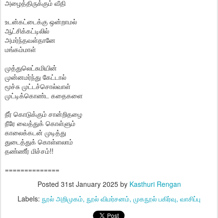
அழைத்திருக்கும் வீதி
உடன்கட்டைக்கு ஒன்றாமல்
ஆட்சிக்கட்டிலில்
அமர்ந்தவள்தானே
மங்கம்மாள்
முத்துலெட்சுமியின்
முன்னமர்ந்து கேட்டால்
மூச்சு முட்டச்சொல்வாள்
முட்டிக்கொண்ட கதைகளை
நீர் கொடுக்கும் சான்றிதழை
நீரே வைத்துக் கொள்ளும்
காலைக்கடன் முடித்து
துடைத்துக் கொள்ளலாம்
தண்ணீர் மிச்சம்!!
==============
Posted
31st January 2025
by
Kasthuri Rengan
Labels:
நூல் அறிமுகம்
நூல் விமர்சனம்
முகநூல் பகிர்வு
வாசிப்பு