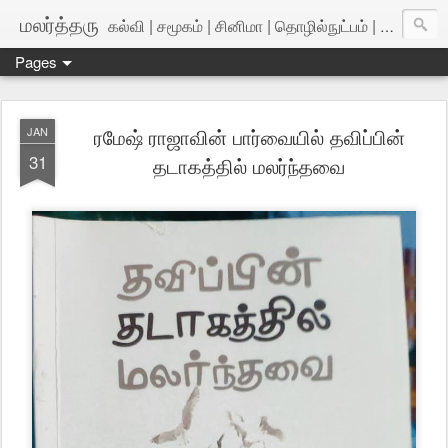
மலர்த்தரு
கல்வி | சமூகம் | சினிமா | தொழில்நுட்பம் | அறிவியல்
Pages
ரமேஷ் ராஜாவின் பார்வையில் தவிப்பின்
JAN
31
தடாகத்தில் மலர்ந்தவை