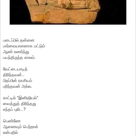
படைப்பில் தன்னை
பார்வையாளனாக மட்டும்
ஆண் உணர்ந்து
பயந்திருந்த காலம்.
வேட்டையாடித்
திரிந்தவன்..
பிறப்பின் ‌ரகசியம்
புரிந்தவன் அல்ல.
காட்டில் "இனிஷியல்"
வைத்துத் திரிந்தது
எந்தப் புலி...?
பெண்ணே
ஆணையும் பெற்றாள்
என்பதில்