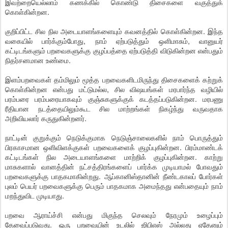
இவற்றையெல்லாம் கணக்கில் கொண்டு திசைகளை வகுத்துக்
கொள்கின்றன.
குறிப்பிட்ட சில நில அடையாளங்களையும் கவனத்தில் கொள்கின்றன. இந்த
வகையில் பார்க்கும்போது, நாம் ஏற்படுத்தும் ஒளிமாசும், வானுயர்
கட்டிடங்களும் பறவைகளுக்கு குழப்பத்தை ஏற்படுத்தி விடுகின்றன என்பதும்
நிதர்சனமான உண்மை.
இளம்பறவைகள் தம்மிலும் மூத்த பறவைகளிடமிருந்து திசைகளைக் கற்றுக்
கொள்கின்றன என்பது மட்டுமல்ல, சில விஷயங்கள் மரபார்ந்த வழியில்
பரம்பரை பரம்பரையாகவும் குஞ்சுகளுக்குக் கடத்தப்படுகின்றன. மரபணு
ரீதியான நடத்தையிலும்கூட சில மாற்றங்கள் நிகழ்ந்து வருவதாக
அறிவியலார் கருதுகின்றனர்.
நாட்டின் குறுக்கும் நெடுக்குமாக நெடுஞ்சாலைகளில் நாம் பொருத்தும்
பிரகாசமான ஒளிவிளக்குகள் பறவைகளைக் குழப்புகின்றன. பிரம்மாண்டக்
கட்டிடங்கள் நில அடையாளங்களை மாற்றிக் குழப்புகின்றன. காற்று
மாசுகளால் வானத்தின் நட்சத்திரங்களைப் பார்க்க முடியாமல் போவதும்
பறவைகளுக்கு பாதகமாகின்றது. ஆப்கானிஸ்தானின் நீண்டகாலப் போர்கள்
புலம் பெயர் பறவைகளுக்கு பெரும் பாதகமாக அமைந்தது என்பதையும் நாம்
மறந்துவிட முடியாது.
பறவை ஆராய்ச்சி என்பது மிகுந்த செலவும் நேரமும் உழைப்பும்
தேவைப்படுவது. ஒரு பறவையின் உடலில் ஜிபிஎஸ் அல்லது ஏதேனும்