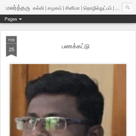
மலர்த்தரு
கல்வி | சமூகம் | சினிமா | தொழில்நுட்பம் | அறிவியல்
Pages
FEB
பணக்கட்டு
25