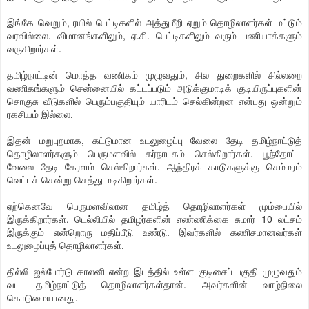
இங்கே வெறும், ரயில் பெட்டிகளில் அத்துமீறி ஏறும் தொழிலாளர்கள் மட்டும்
வரவில்லை. விமானங்களிலும், ஏ.சி. பெட்டிகளிலும் வரும் பணியாக்களும்
வருகிறார்கள்.
தமிழ்நாட்டின் மொத்த வணிகம் முழுவதும், சில துறைகளில் சில்லறை
வணிகங்களும் சென்னையில் கட்டப்படும் அடுக்குமாடிக் குடியிருப்புகளின்
சொகுசு வீடுகளில் பெரும்பகுதியும் யாரிடம் செல்கின்றன என்பது ஒன்றும்
ரகசியம் இல்லை.
இதன் மறுபுறமாக, கட்டுமான உடலுழைப்பு வேலை தேடி தமிழ்நாட்டுத்
தொழிலாளர்களும் பெருமளவில் கர்நாடகம் செல்கிறார்கள். பூந்தோட்ட
வேலை தேடி கேரளம் செல்கிறார்கள். ஆந்திரக் காடுகளுக்கு செம்மரம்
வெட்டச் சென்று செத்து மடிகிறார்கள்.
ஏற்கெனவே பெருமளவிலான தமிழ்த் தொழிலாளர்கள் மும்பையில்
இருக்கிறார்கள். டெல்லியில் தமிழர்களின் எண்ணிக்கை சுமார் 10 லட்சம்
இருக்கும் என்றொரு மதிப்பீடு உண்டு. இவர்களில் கணிசமானவர்கள்
உடலுழைப்புத் தொழிலாளர்கள்.
தில்லி ஜல்போர்டு காலனி என்ற இடத்தில் உள்ள குடிசைப் பகுதி முழுவதும்
வட தமிழ்நாட்டுத் தொழிலாளர்கள்தான். அவர்களின் வாழ்நிலை
கொடுமையானது.