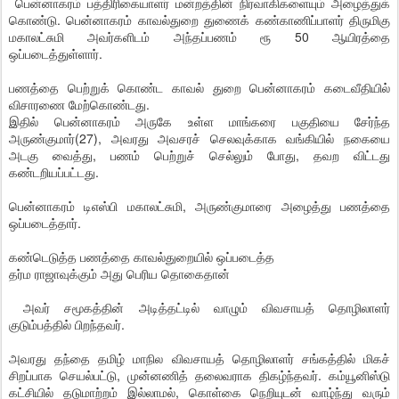
பென்னாகரம் பத்திரிகையாளர் மன்றத்தின் நிர்வாகிகளையும் அழைத்துக்
கொண்டு. பென்னாகரம் காவல்துறை துணைக் கண்காணிப்பாளர் திருமிகு
மகாலட்சுமி அவர்களிடம் அந்தப்பணம் ரூ 50 ஆயிரத்தை
ஒப்படைத்துள்ளார்.
பணத்தை பெற்றுக் கொண்ட காவல் துறை பென்னாகரம் கடைவீதியில்
விசாரணை மேற்கொண்டது.
இதில் பென்னாகரம் அருகே உள்ள மாங்கரை பகுதியை சேர்ந்த
அருண்குமார்(27), அவரது அவசரச் செலவுக்காக வங்கியில் நகையை
அடகு வைத்து, பணம் பெற்றுச் செல்லும் போது, தவற விட்டது
கண்டறியப்பட்டது.
பென்னாகரம் டிஎஸ்பி மகாலட்சுமி, அருண்குமாரை அழைத்து பணத்தை
ஒப்படைத்தார்.
கண்டெடுத்த பணத்தை காவல்துறையில் ஒப்படைத்த
தர்ம ராஜாவுக்கும் அது பெரிய தொகைதான்
அவர் சமூகத்தின் அடித்தட்டில் வாழும் விவசாயத் தொழிலாளர்
குடும்பத்தில் பிறந்தவர்.
அவரது தந்தை தமிழ் மாநில விவசாயத் தொழிலாளர் சங்கத்தில் மிகச்
சிறப்பாக செயல்பட்டு, முன்னணித் தலைவராக திகழ்ந்தவர். கம்யூனிஸ்டு
கட்சியில் தடுமாற்றம் இல்லாமல், கொள்கை நெறியுடன் வாழ்ந்து வரும்