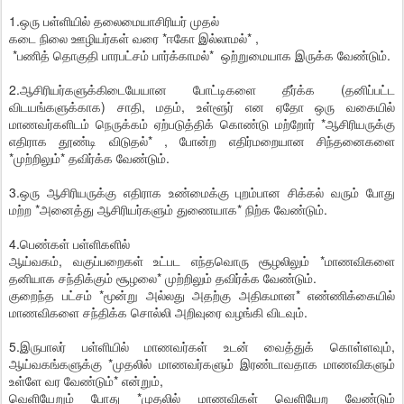
1.ஒரு பள்ளியில் தலைமையாசிரியர் முதல்
கடை நிலை ஊழியர்கள் வரை *ஈகோ இல்லாமல்* ,
*பணித் தொகுதி பாரபட்சம் பார்க்காமல்* ஒற்றுமையாக இருக்க வேண்டும்.
2.ஆசிரியர்களுக்கிடையேயான போட்டிகளை தீர்க்க (தனிப்பட்ட
விடயங்களுக்காக) சாதி, மதம், உள்ளூர் என ஏதோ ஒரு வகையில்
மாணவர்களிடம் நெருக்கம் ஏற்படுத்திக் கொண்டு மற்றோர் *ஆசிரியருக்கு
எதிராக தூண்டி விடுதல்* , போன்ற எதிர்மறையான சிந்தனைகளை
*முற்றிலும்* தவிர்க்க வேண்டும்.
3.ஒரு ஆசிரியருக்கு எதிராக உண்மைக்கு புறம்பான சிக்கல் வரும் போது
மற்ற *அனைத்து ஆசிரியர்களும் துணையாக* நிற்க வேண்டும்.
4.பெண்கள் பள்ளிகளில்
ஆய்வகம், வகுப்பறைகள் உட்பட எந்தவொரு சூழலிலும் *மாணவிகளை
தனியாக சந்திக்கும் சூழலை* முற்றிலும் தவிர்க்க வேண்டும்.
குறைந்த பட்சம் *மூன்று அல்லது அதற்கு அதிகமான* எண்ணிக்கையில்
மாணவிகளை சந்திக்க சொல்லி அறிவுரை வழங்கி விடவும்.
5.இருபாலர் பள்ளியில் மாணவர்கள் உடன் வைத்துக் கொள்ளவும்,
ஆய்வகங்களுக்கு *முதலில் மாணவர்களும் இரண்டாவதாக மாணவிகளும்
உள்ளே வர வேண்டும்* என்றும்,
வெளியேறும் போது *முதலில் மாணவிகள் வெளியேற வேண்டும்