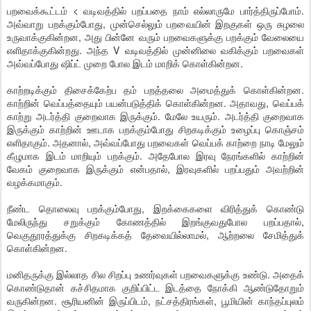
பறவைக்கூட்டம் < வடிவத்தில் பறப்பதை நாம் எல்லாருமே பார்த்திருப்போம்.
அவ்வாறு பறக்கும்போது, முன்செல்லும் பறவையின் இறகுகள் ஒரு சுழலை
உருவாக்குகின்றன, அது பின்னே வரும் பறவைகளுக்கு பறக்கும் வேலையை
எளிதாக்குகின்றது. அந்த V வடிவத்தில் முன்னிலை வகிக்கும் பறவைகள்
அவ்வப்போது ஷிப்ட் முறை போல இடம் மாறிக் கொள்கின்றன.
காற்றடிக்கும் திசைக்கேற்ப தம் பறத்தலை அமைத்துக் கொள்கின்றன.
காற்றின் வெப்பத்தையும் பயன்படுத்திக் கொள்கின்றன. அதாவது, வெப்பக்
காற்று அடர்த்தி குறைவாக இருக்கும். மேலே உயரும். அடர்த்தி குறைவாக
இருக்கும் காற்றின் ஊடாக பறக்கும்போது சிறகடிக்கும் உழைப்பு கொஞ்சம்
எளிதாகும். அதனால், அவ்வப்போது பறவைகள் வெப்பக் காற்றை நாடி மேலும்
கீழுமாக இடம் மாறியும் பறக்கும். அதேபோல இரவு நேரங்களில் காற்றின்
வேகம் குறைவாக இருக்கும் என்பதால், இரவுகளில் பறப்பதும் அவற்றின்
வழக்கமாகும்.
நீண்ட தொலைவு பறக்கும்போது, இறக்கைகளை விரித்துக் கொண்டு
மேலிருந்து சறுக்கும் கோணத்தில் இறங்குவதுபோல பறப்பதால்,
வெகுதூரத்துக்கு சிறகடிக்கத் தேவையில்லாமல், ஆற்றலை சேமித்துக்
கொள்கின்றன.
மனிதருக்கு இல்லாத சில சிறப்பு உணர்வுகள் பறவைகளுக்கு உண்டு. அதைக்
கொண்டுதான் கச்சிதமாக குறிப்பிட்ட இடத்தை நோக்கி ஆண்டுதோறும்
வருகின்றன. சூரியனின் இருப்பிடம், நட்சத்திரங்கள், பூமியின் காந்தப்புலம்