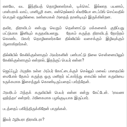
எனவே, வட இந்தியத் தொழிலாளர்கள், டிக்கெட் இல்லாத பயணம்,
பான்பராக் வாய், பானிபூரி கடை என்றெல்லாம் ஸ்டீரியோ டைப்பிங் செய்வதில்
பொருள் ஏதுமில்லை. உண்மைகள் அதைத் தாண்டியும் இருக்கின்றன.
தவிர, திராவிடம் என்பது வெறும் தென்னாட்டு மக்களைக் குறிப்பது
மட்டுமாக இனியும் கருதவியலாது. தேகம் கருத்த திராவிடத் தோற்றம்
கொண்ட பிகார் தொழிலாளர்களே தில்லியில் வசைக்கும் இழிவுக்கும்
ஆளாகிறார்கள்.
தில்லியில் கேலிக்குள்ளாகும் அவர்களின் பண்பாட்டு நிலை சென்னையிலும்
கேலிக்குள்ளாகும் என்றால், இதற்குப் பெயர் என்ன?
ஜெய்ப்பூர் அருகே உள்ள அம்பர் கோட்டைக்குச் செல்லும் மலைப் பாதையில்
மைபோல் தேகம் கருத்த ஒரு மனிதர் உட்கார்ந்து கையில் உள்ள கருவியை
உருக்கமாக இசைத்துக் கொண்டிருப்பதைப் பார்த்தேன்.
அவரிடம் அந்தக் கருவியின் பெயர் என்ன என்று கேட்டேன். 'ராவண
ஹர்த்தா' என்றார். அனேகமாக பழங்குடியாக இருப்பார்.
படத்தைப் பகிர்ந்திருக்கிறேன் பாருங்கள்.
இவர் ஆரியரா திராவிடரா?