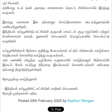
புரட்சியாளர்.
தற்போது உடல் நலக் குறைவு காரணமாக தொடர் சிகிச்சையில் இருந்து
வருபவர்.
இவரது மகனான இல தர்மராஜா செய்தியாளராக ஊடகத்துறையில்
பணியாற்றுகிறார்..
இந்தியக் கம்யூனிஸ்டு கட்சியின் தருமபுரி மாவட்டக் குழு உறுப்பினர் மற்றும்
பென்னாகரம் நகரத் துணைச் செயலாளர் பொறுப்புகளில் செயல்பட்டு
வருகிறார்
கம்யூனிஸ்டுகள் நேர்மை குறித்து பேசுபவர்கள் மட்டும் அல்லாமல், வாழ்க்கை
நெறியாகக் கொண்டு வாழ்ந்து வருபவர்கள்..
சுடு மணலில் விழுந்த புழுப்போல வறுமையில் வாழ்ந்தாலும் நேர்மையில்
இமயம் போல் உயர்ந்து நிற்பதை இயல்பாகக் கொண்டவர்கள் என்பதை
தர்மராஜ் நிரூபித்திருக்கிறார்
தோழருக்கு வாழ்த்துகள்
- இந்தியக் கம்யூனிஸ்ட் கட்சியின் மாநிலச் செயலாளர்
தோழர்.முத்தரசன் பதிவு
Posted
25th February 2025
by
Kasthuri Rengan