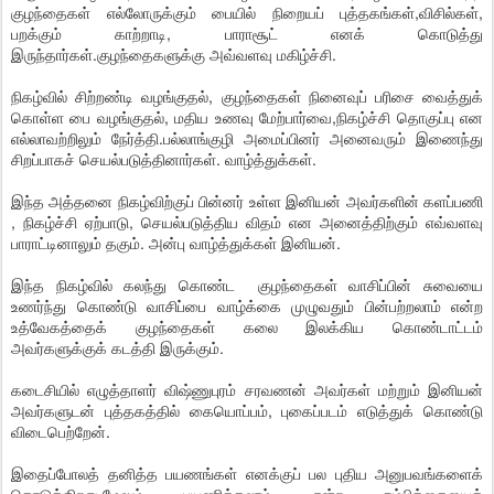
குழந்தைகள் எல்லோருக்கும் பையில் நிறையப் புத்தகங்கள்,விசில்கள்,
பறக்கும் காற்றாடி, பாராசூட் எனக் கொடுத்து
இருந்தார்கள்.குழந்தைகளுக்கு அவ்வளவு மகிழ்ச்சி.
நிகழ்வில் சிற்றண்டி வழங்குதல், குழந்தைகள் நினைவுப் பரிசை வைத்துக்
கொள்ள பை வழங்குதல், மதிய உணவு மேற்பார்வை,நிகழ்ச்சி தொகுப்பு என
எல்லாவற்றிலும் நேர்த்தி.பல்லாங்குழி அமைப்பினர் அனைவரும் இணைந்து
சிறப்பாகச் செயல்படுத்தினார்கள். வாழ்த்துக்கள்.
இந்த அத்தனை நிகழ்விற்குப் பின்னர் உள்ள இனியன் அவர்களின் களப்பணி
, நிகழ்ச்சி ஏற்பாடு, செயல்படுத்திய விதம் என அனைத்திற்கும் எவ்வளவு
பாராட்டினாலும் தகும். அன்பு வாழ்த்துக்கள் இனியன்.
இந்த நிகழ்வில் கலந்து கொண்ட குழந்தைகள் வாசிப்பின் சுவையை
உணர்ந்து கொண்டு வாசிப்பை வாழ்க்கை முழுவதும் பின்பற்றலாம் என்ற
உத்வேகத்தைக் குழந்தைகள் கலை இலக்கிய கொண்டாட்டம்
அவர்களுக்குக் கடத்தி இருக்கும்.
கடைசியில் எழுத்தாளர் விஷ்ணுபுரம் சரவணன் அவர்கள் மற்றும் இனியன்
அவர்களுடன் புத்தகத்தில் கையொப்பம், புகைப்படம் எடுத்துக் கொண்டு
விடைபெற்றேன்.
இதைப்போலத் தனித்த பயணங்கள் எனக்குப் பல புதிய அனுபவங்களைக்
கொடுக்கிறது.மேலும் பயணிக்கலாம் என்ற நம்பிக்கையைத்