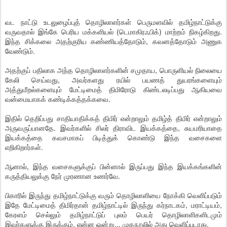
வட நாட்டு உடலுழைப்புத் தொழிலாளர்கள் பெருமளவில் தமிழ்நாட்டுக்கு
வருவதால் இங்கே பெரிய மக்களியல் (டெமாகிரஃபிக்) மாற்றம் நிகழ்கிறது.
இந்த சிக்கலை அதற்குரிய கண்ணியத்தோடும், கவனத்தோடும் அணுக
வேண்டும்.
அதற்குப் பதிலாக அந்த தொழிலாளர்களின் சமுதாய, பொருளியல் நிலையை
கேலி செய்வது, அவர்களது ரயில் பயணத் துயரங்களையும்
அத்துமீறல்களையும் மேட்டிமைத் திமிரோடு கிண்டலடிப்பது ஆகியவை
வன்மையாகக் கண்டிக்கத்தக்கவை.
இதில் தெறிப்பது சாதியாதிக்கத் திமிர் என்றாலும் தமிழ்த் திமிர் என்றாலும்
அருவருப்பானதே. இவர்களில் சிலர் திராவிட இயக்கத்தை, சுயமரியாதை
இயக்கத்தை கவசமாகப் பிடித்துக் கொண்டு இந்த வசைகளை
எறிகிறார்கள்.
ஆனால், இந்த வசைகளுக்குப் பின்னால் இருப்பது இந்த இயக்கங்களின்
கருத்தியலுக்கு நேர் முரணான உணர்வே.
பிகாரில் இருந்து தமிழ்நாட்டுக்கு வரும் தொழிலாளியை நோக்கி வெளிப்படும்
இதே மேட்டிமைத் திமிர்தான் தமிழ்நாட்டில் இருந்து கர்நாடகம், மராட்டியம்,
கேரளம் செல்லும் தமிழ்நாட்டுப் புலம் பெயர் தொழிலாளிகளிடமும்
இவர்களுக்கு இருக்கும். என்ன ஒன்று... முகநூலில் அது வெளிப்படாது.