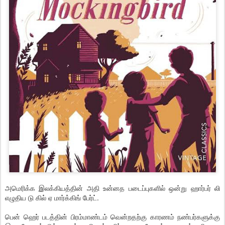
அமெரிக்க இலக்கியத்தின் அதி உன்னத படைப்புகளில் ஒன்று ஹார்பர் லி
எழுதிய டு கில் ஏ மார்க்கிங் பேர்ட்.
பென் ஹெர் படத்தின் பிரம்மாண்டம் வென்றதற்கு காரணம் நண்பர்களுக்கு