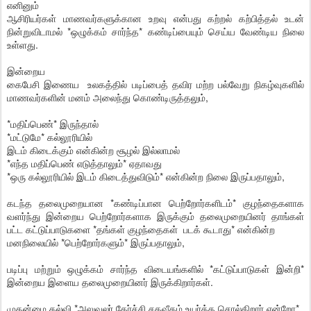
எனினும்
ஆசிரியர்கள் மாணவர்களுக்கான உறவு என்பது கற்றல் கற்பித்தல் உடன்
நின்றுவிடாமல் *ஒழுக்கம் சார்ந்த* கண்டிப்பையும் செய்ய வேண்டிய நிலை
உள்ளது.
இன்றைய
கைபேசி இணைய உலகத்தில் படிப்பைத் தவிர மற்ற பல்வேறு நிகழ்வுகளில்
மாணவர்களின் மனம் அலைந்து கொண்டிருத்தலும்,
*மதிப்பெண்* இருந்தால்
*மட்டுமே* கல்லூரியில்
இடம் கிடைக்கும் என்கின்ற சூழல் இல்லாமல்
*எந்த மதிப்பெண் எடுத்தாலும்* ஏதாவது
*ஒரு கல்லூரியில் இடம் கிடைத்துவிடும்* என்கின்ற நிலை இருப்பதாலும்,
கடந்த தலைமுறையான *கண்டிப்பான பெற்றோர்களிடம்* குழந்தைகளாக
வளர்ந்து இன்றைய பெற்றோர்களாக இருக்கும் தலைமுறையினர் தாங்கள்
பட்ட கட்டுப்பாடுகளை *தங்கள் குழந்தைகள் படக் கூடாது* என்கின்ற
மனநிலையில் *பெற்றோர்களும்* இருப்பதாலும்,
படிப்பு மற்றும் ஒழுக்கம் சார்ந்த விடையங்களில் *கட்டுப்பாடுகள் இன்றி*
இன்றைய இளைய தலைமுறையினர் இருக்கிறார்கள்.
முதன்மை கல்வி *அலுவலர் தேர்ச்சி சதவீதம் உயர்த்த சொல்கிறார் என்றோ*