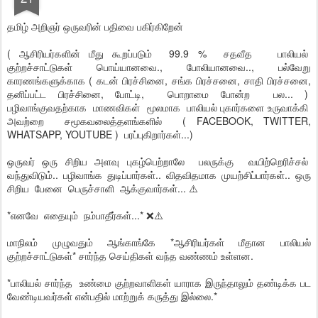
தமிழ் அறிஞர் ஒருவரின் பதிவை பகிர்கிறேன்
( ஆசிரியர்களின் மீது கூறப்படும் 99.9 % சதவீத பாலியல்
குற்றச்சாட்டுகள் பொய்யானவை., போலியானவை.., பல்வேறு
காரணங்களுக்காக ( கடன் பிரச்சினை, சங்க பிரச்சனை, சாதி பிரச்சனை,
தனிப்பட்ட பிரச்சினை, போட்டி, பொறாமை போன்ற பல... )
பழிவாங்குவதற்காக மாணவிகள் மூலமாக பாலியல் புகார்களை உருவாக்கி
அவற்றை சமூகவலைத்தளங்களில் ( FACEBOOK, TWITTER,
WHATSAPP, YOUTUBE ) பரப்புகிறார்கள்...)
ஒருவர் ஒரு சிறிய அளவு புகழ்பெற்றாலே பலருக்கு வயிற்றெரிச்சல்
வந்துவிடும்.. பழிவாங்க துடிப்பார்கள்.. விதவிதமாக முயற்சிப்பார்கள்.. ஒரு
சிறிய பேனை பெருச்சாளி ஆக்குவார்கள்... ⚠️
*எனவே எதையும் நம்பாதீர்கள்...* ❌⚠️
மாநிலம் முழுவதும் ஆங்காங்கே *ஆசிரியர்கள் மீதான பாலியல்
குற்றச்சாட்டுகள்* சார்ந்த செய்திகள் வந்த வண்ணம் உள்ளன.
*பாலியல் சார்ந்த உண்மை குற்றவாளிகள் யாராக இருந்தாலும் தண்டிக்க பட
வேண்டியவர்கள் என்பதில் மாற்றுக் கருத்து இல்லை.*