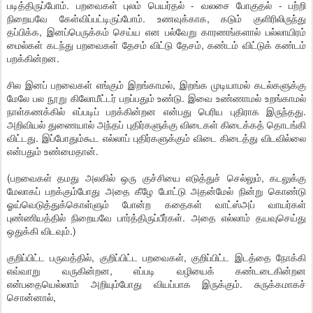
படித்திருப்போம். பறவைகள் புலம் பெயர்தல் - வலசை போகுதல் - பற்றி
நிறையவே கேள்விப்பட்டிருப்போம். உணவுக்காக, கடும் குளிரிலிருந்து
தப்பிக்க, இனப்பெருக்கம் செய்ய என பல்வேறு காரணங்களால் பல்லாயிரம்
மைல்கள் கடந்து பறவைகள் தேசம் விட்டு தேசம், கண்டம் விட்டுக் கண்டம்
பறக்கின்றன.
சில இனப் பறவைகள் எங்கும் இறங்காமல், இறங்க முடியாமல் கடல்களுக்கு
மேலே பல நூறு கிலோமீட்டர் பறப்பதும் உண்டு. இவை உண்ணாமல் உறங்காமல்
நாள்கணக்கில் எப்படிப் பறக்கின்றன என்பது பெரிய புதிராக இருந்தது.
அறிவியல் துணையால் அந்தப் புதிர்களுக்கு விடைகள் கிடைக்கத் தொடங்கி
விட்டது. இப்போதும்கூட எல்லாப் புதிர்களுக்கும் விடை கிடைத்து விடவில்லை
என்பதும் உண்மைதான்.
(பறவைகள் தமது அலகில் ஒரு குச்சியை எடுத்துச் செல்லும், கடலுக்கு
மேலாகப் பறக்கும்போது அதை கீழே போட்டு அதன்மேல் நின்று கொண்டு
ஓய்வெடுத்துக்கொள்ளும் போன்ற கதைகள் வாட்ஸ்அப் வாயர்கள்
புண்ணியத்தில் நிறையவே பார்த்திருப்பீர்கள். அதை எல்லாம் தயவுசெய்து
ஒதுக்கி விடவும்.)
குறிப்பிட்ட பருவத்தில், குறிப்பிட்ட பறவைகள், குறிப்பிட்ட இடத்தை நோக்கி
எவ்வாறு வருகின்றன, எப்படி வழியைக் கண்டடைகின்றன
என்பதையெல்லாம் அறியும்போது வியப்பாக இருக்கும். சுருக்கமாகச்
சொன்னால்,