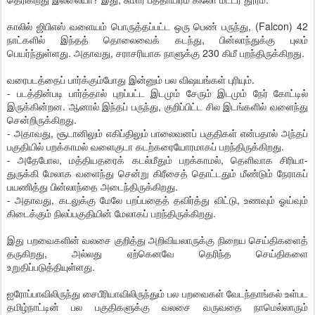
காலில் ஜிபிஎஸ் வளையம் பொருத்தப்பட்ட ஒரு பெண் பருந்து, (Falcon) 42
நாட்களில் இந்தத் தொலைவைக் கடந்து, பின்லாந்துக்கு புலம்
பெயர்ந்துள்ளது. அதாவது, சராசரியாக நாளுக்கு 230 கிமீ பறந்திருக்கிறது.
வரைபடத்தைப் பார்க்கும்போது இன்னும் பல விஷயங்கள் புரியும்.
- படத்தின்படி பார்த்தால் புறப்பட்ட இடமும் சேரும் இடமும் நேர் கோட்டில்
இருக்கின்றன. ஆனால் இந்தப் பருந்து, குறிப்பிட்ட சில இடங்களில் வளைந்து
சென்றிருக்கிறது.
- அதாவது, சூடானிலும் எகிப்திலும் பாலைவனப் பகுதிகள் என்பதால் அந்தப்
பகுதியில் பறக்காமல் வளைகுடா கடற்கரையோரமாகப் பறந்திருக்கிறது.
- அதேபோல, மத்தியதரைக் கடல்மீதும் பறக்காமல், தெளிவாக சிரியா-
துருக்கி மேலாக வளைந்து சென்று கிரீசைத் தொட்டதும் மீண்டும் நேராகப்
பயணித்து பின்லாந்தை அடைந்திருக்கிறது.
- அதாவது, கடலுக்கு மேலே பறப்பதைத் தவிர்த்து விட்டு, உணவும் ஓய்வும்
கிடைக்கும் நிலப்பகுதியின் மேலாகப் பறந்திருக்கிறது.
இது பறவைகளின் வலசை குறித்து அறிவியலாருக்கு நிறைய செய்திகளைத்
தருகிறது, அல்லது ஏற்கெனவே தெரிந்த செய்திகளை
உறுதிப்படுத்தியுள்ளது.
ஐரோப்பாவிலிருந்து சைபீரியாவிலிருந்தும் பல பறவைகள் வேடந்தாங்கல் உள்பட
தமிழ்நாட்டின் பல பகுதிகளுக்கு வலசை வருவதை நாமெல்லாரும்