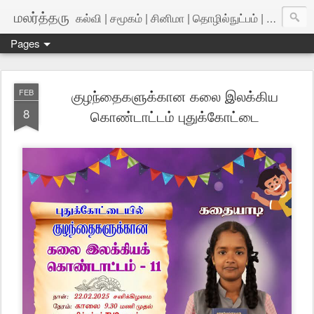
மலர்த்தரு
கல்வி | சமூகம் | சினிமா | தொழில்நுட்பம் | அறிவியல்
Pages
குழந்தைகளுக்கான கலை இலக்கிய
FEB
8
கொண்டாட்டம் புதுக்கோட்டை