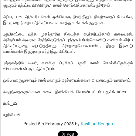
சூழலும் ஏற்பட்டு விடுகிறது." எனச் சொல்லிக்கொண்டிருந்தேன்.
அப்படியான ஆச்சரியங்கள் ஒவ்வொரு நிலத்திலும் நிகழ்வதைப் போலவே,
இம்முறை நிறைய ஆச்சரியங்கள் காத்துக் கிடக்கிறதுதான்.
புதுகோட்டை வந்த முதல்நாளே கிடைத்த ஆச்சரியம்தான் கலையரசி.
அதேபோல் அவராக தேர்ந்தெடுத்தப் புத்தகம் மேற்கொண்டு கண்கள் விரிய
ஆச்சரியத்தை ஏற்படுத்தியது. அவற்றையெல்லாம்விட, இந்த இரண்டு
வாரங்களில் இருமுறை சந்தித்து விட்டேன்.
புத்தகத்தில் அவர், தனக்கு பிடித்தப் பகுதி எனச் சொல்லியிருக்கும்
விசயங்கள் பெரும் ஆச்சரியம்.
ஒவ்வொருமுறையும் நான் உணரும் ஆச்சரியங்களை அனைவரும் உணரலாம்.
#குழந்தைகளுக்கான_கலை_இலக்கியக்_கொண்டாட்டம்_புதுக்கோட்டை
#பிப்_22
#இனியன்
Posted
8th February 2025
by
Kasthuri Rengan