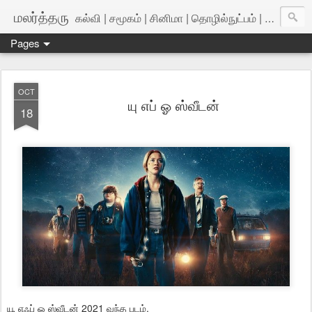
மலர்த்தரு
கல்வி | சமூகம் | சினிமா | தொழில்நுட்பம் | அறிவியல்
Pages
OCT
யு எப் ஓ ஸ்வீடன்
18
யூ எஃப் ஓ ஸ்வீடன் 2021 வந்த படம்.