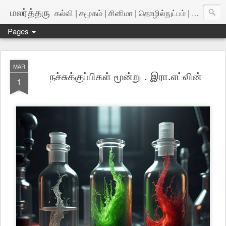
மலர்த்தரு
கல்வி | சமூகம் | சினிமா | தொழில்நுட்பம் | அறிவியல்
Pages
MAR
நச்சுக்குப்பிகள் மூன்று . இரா.எட்வின்
1