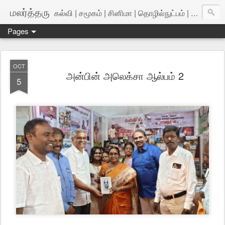
மலர்த்தரு
கல்வி | சமூகம் | சினிமா | தொழில்நுட்பம் | அறிவியல்
Pages
OCT
அன்பின் அலெக்சா ஆல்பம் 2
5