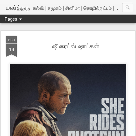
மலர்த்தரு
கல்வி | சமூகம் | சினிமா | தொழில்நுட்பம் | அறிவியல்
Pages
DEC
ஷீ ரைட்ஸ் ஷாட்கன்
14