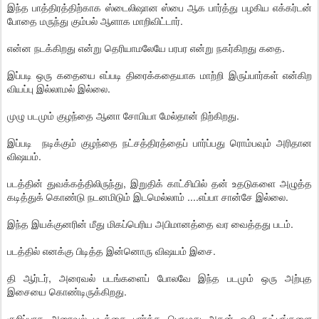
இந்த பாத்திரத்திற்காக ஸ்டைலிஷான ஸ்பை ஆக பார்த்து பழகிய எக்கர்டன்
போதை மருந்து கும்பல் ஆளாக மாறிவிட்டார்.
என்ன நடக்கிறது என்று தெரியாமலேயே பரபர என்று நகர்கிறது கதை.
இப்படி ஒரு கதையை எப்படி திரைக்கதையாக மாற்றி இருப்பார்கள் என்கிற
வியப்பு இல்லாமல் இல்லை.
முழு படமும் குழந்தை ஆனா சோபியா மேல்தான் நிற்கிறது.
இப்படி நடிக்கும் குழந்தை நட்சத்திரத்தைப் பார்ப்பது ரொம்பவும் அரிதான
விஷயம்.
படத்தின் துவக்கத்திலிருந்து, இறுதிக் காட்சியில் தன் உதடுகளை அழுத்த
கடித்துக் கொண்டு நடனமிடும் இடமெல்லாம் ....எப்பா சான்சே இல்லை.
இந்த இயக்குனரின் மீது மிகப்பெரிய அபிமானத்தை வர வைத்தது படம்.
படத்தில் எனக்கு பிடித்த இன்னொரு விஷயம் இசை.
தி ஆர்டர், அரைவல் படங்களைப் போலவே இந்த படமும் ஒரு அற்புத
இசையை கொண்டிருக்கிறது.
குறிப்பாக அரைவல் படத்தை பார்த்த பொழுது அதன் ஒலி நுட்பங்களை