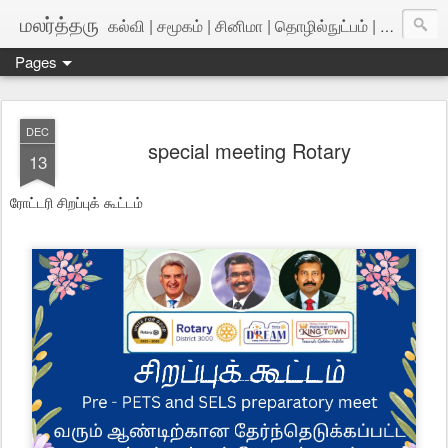
மலர்த்தரு
கல்வி | சமூகம் | சினிமா | தொழில்நுட்பம் | அறிவியல்
Pages
DEC
special meeting Rotary
13
ரோட்டரி சிறப்புக் கூட்டம்