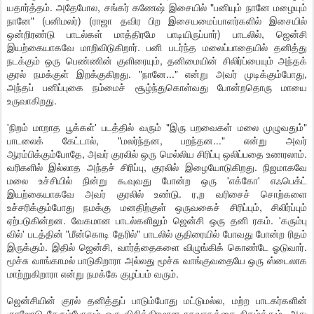
யதார்த்தம். அதேபோல, சங்கர் கணேஷ் இசையில் "பனியும் நானே மழையும்
நானே" (பனிமலர்) (ராஜா தவிர பிற இசையமைப்பாளர்களில் இசையில்
ஒன்றிரண்டு பாடல்கள் மாத்திரமே பாடியிருப்பார்) பாடலில், ஜென்சி
இயற்கையாகவே மாறிவிடுகிறார். பனி படர்ந்த மலைப்பாதையில் தனித்து
நடக்கும் ஒரு பெண்ணின் குளிரையும், தனிமையின் சிலிர்ப்பையும் அந்தக்
குரல் நமக்குள் இறக்குகிறது. "நானே..." என்று அவர் முடிக்கும்போது,
அந்தப் பனிப்புகை நம்மைச் சூழ்ந்துகொள்வது போன்றதொரு மாயை
உருவாகிறது.
'நிறம் மாறாத பூக்கள்' படத்தில் வரும் "இரு பறவைகள் மலை முழுவதும்"
பாடலைக் கேட்டால், "மலர்ந்தன, பறந்தன..." என்று அவர்
ஆரம்பிக்கும்போதே, அவர் குரலில் ஒரு மெல்லிய சிரிப்பு ஒலிப்பதை உணரலாம்.
வரிகளில் இல்லாத அந்தச் சிரிப்பு, குரலில் இழையோடுகிறது. நிஜமாகவே
மலை உச்சியில் நின்று கூவுவது போன்ற ஒரு 'எக்கோ' எஃபெக்ட்
இயற்கையாகவே அவர் குரலில் உண்டு. ர,ற வரிசைச் சொற்களை
உச்சரிக்கும்போது நமக்கு மனதிற்குள் ஒருவகைச் சிரிப்பும், சிலிர்ப்பும்
ஏற்படுகின்றன. வேகமான பாடல்களிலும் ஜென்சி ஒரு தனி ரகம். 'கரும்பு
வில்' படத்தின் "மீன்கொடி தேரில்" பாடலில் குதிரையில் போவது போன்ற ரிதம்
இருக்கும். இதில் ஜென்சி, வார்த்தைகளை விழுங்கிக் கொண்டே ஓடுவார்.
மூச்சு வாங்காமல் பாடுகிறாரா அல்லது மூச்சு வாங்குவதையே ஒரு ஸ்டைலாக
மாற்றுகிறாரா என்று நமக்கே குழப்பம் வரும்.
ஜென்சியின் குரல் தனித்துப் பாடும்போது மட்டுமல்ல, மற்ற பாடகர்களின்
குரலோடு சேரும்போதும் ஒரு விசித்திரமான ரசவாதத்தை நிகழ்த்தும். அது