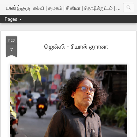
மலர்த்தரு
கல்வி | சமூகம் | சினிமா | தொழில்நுட்பம் | அறிவியல்
Pages
FEB
ஜென்ஸி - ரியாஸ் குரானா
7