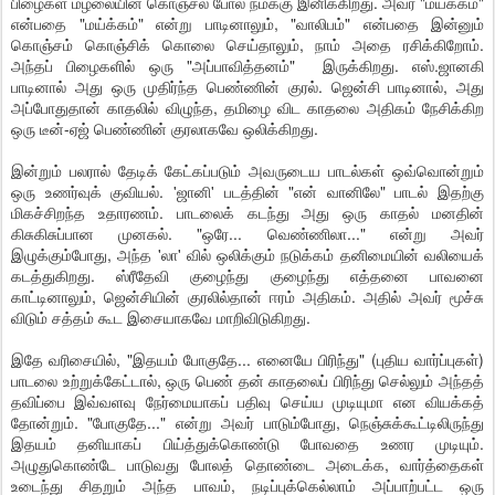
பிழைகள் மழலையின் கொஞ்சல் போல நமக்கு இனிக்கிறது. அவர் "மயக்கம்"
என்பதை "மய்க்கம்" என்று பாடினாலும், "வாலிபம்" என்பதை இன்னும்
கொஞ்சம் கொஞ்சிக் கொலை செய்தாலும், நாம் அதை ரசிக்கிறோம்.
அந்தப் பிழைகளில் ஒரு "அப்பாவித்தனம்" இருக்கிறது. எஸ்.ஜானகி
பாடினால் அது ஒரு முதிர்ந்த பெண்ணின் குரல். ஜென்சி பாடினால், அது
அப்போதுதான் காதலில் விழுந்த, தமிழை விட காதலை அதிகம் நேசிக்கிற
ஒரு டீன்-ஏஜ் பெண்ணின் குரலாகவே ஒலிக்கிறது.
இன்றும் பலரால் தேடிக் கேட்கப்படும் அவருடைய பாடல்கள் ஒவ்வொன்றும்
ஒரு உணர்வுக் குவியல். 'ஜானி' படத்தின் "என் வானிலே" பாடல் இதற்கு
மிகச்சிறந்த உதாரணம். பாடலைக் கடந்து அது ஒரு காதல் மனதின்
கிசுகிசுப்பான முனகல். "ஒரே... வெண்ணிலா..." என்று அவர்
இழுக்கும்போது, அந்த 'லா' வில் ஒலிக்கும் நடுக்கம் தனிமையின் வலியைக்
கடத்துகிறது. ஸ்ரீதேவி குழைந்து குழைந்து எத்தனை பாவனை
காட்டினாலும், ஜென்சியின் குரலில்தான் ஈரம் அதிகம். அதில் அவர் மூச்சு
விடும் சத்தம் கூட இசையாகவே மாறிவிடுகிறது.
இதே வரிசையில், "இதயம் போகுதே... எனையே பிரிந்து" (புதிய வார்ப்புகள்)
பாடலை உற்றுக்கேட்டால், ஒரு பெண் தன் காதலைப் பிரிந்து செல்லும் அந்தத்
தவிப்பை இவ்வளவு நேர்மையாகப் பதிவு செய்ய முடியுமா என வியக்கத்
தோன்றும். "போகுதே..." என்று அவர் பாடும்போது, நெஞ்சுக்கூட்டிலிருந்து
இதயம் தனியாகப் பிய்த்துக்கொண்டு போவதை உணர முடியும்.
அழுதுகொண்டே பாடுவது போலத் தொண்டை அடைக்க, வார்த்தைகள்
உடைந்து சிதறும் அந்த பாவம், நடிப்புக்கெல்லாம் அப்பாற்பட்ட ஒரு