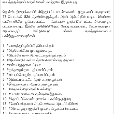
வைத்ததில்தான் ஜென்சியின் வெற்றியே இருக்கிறது!
ஜென்சி, திரையிசையில் 40ற்குட்பட்ட பாடல்களையே இதுவரைப் பாடியுளளார்.
78 தொடங்கி 82ம் ஆண்டுகளுக்குள். அவர் ஆல்பத்தில் பாடிய, இலங்கை
வானொலியில் ஒலிபரப்பப்பட்ட ‘ நீலக்கடல் ஓரத்திலே’ உட்பட அனைத்துப்
பாடல்களையும் இங்கே பதிவிடுகிறேன். கேட்டிருப்பவர்கள், கேட்காதவர்கள்
அனைவரும் கேட்டுவிட்டு உங்கள் கருத்துக்களையும்
பகிர்ந்துகொள்ளுங்கள்.
1. #வானத்துப்பூங்கிளி-திரிபுரசுந்தரி
2. #அடிபெண்ணே-முள்ளும்மலரும்
3. #ஆடச்சொன்னாரே-வட்டத்துக்குள்சதுரம்
4. #அலங்காரபொன்ஊஞ்சலே-சொன்னது நீதானா
5. #௭ன்உயிர்நீதானே-ப்ரியா
6. #தம்தனநம்தன-புதியவார்ப்புகள்
7. #இதயம்போகுதே-புதியவார்ப்புகள்
8. #ஆயிரம்மலர்களே-நிறம் மாறாதபூக்கள்
9. #இருபறவைகள்-நிறம்மாறாதபூக்கள்
10. #கீதாசங்கீதா-அன்பேசங்கீதா
11. #மயிலேமயிலே-கடவுள்அமைத்தமேடை
12. #தோட்டம்கொண்டராசாவே-பகலில்ஒருஇரவு
13. #ஹேய்மஸ்தானா-அழகேஉன்னைஆராதிக்கிறேன்
14. #அக்காஒருராஜாத்தி-முகத்தில்முகம்பார்க்கலாம்
15. #ஞான்ஞான்பாடணும்-பூந்தளிர்