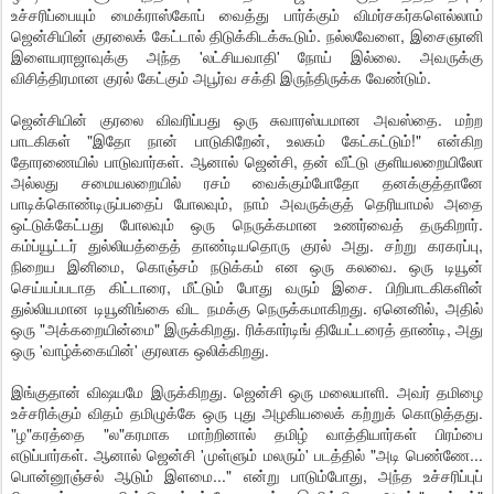
உச்சரிப்பையும் மைக்ராஸ்கோப் வைத்து பார்க்கும் விமர்சகர்களெல்லாம்
ஜென்சியின் குரலைக் கேட்டால் திடுக்கிடக்கூடும். நல்லவேளை, இசைஞானி
இளையராஜாவுக்கு அந்த 'லட்சியவாதி' நோய் இல்லை. அவருக்கு
விசித்திரமான குரல் கேட்கும் அபூர்வ சக்தி இருந்திருக்க வேண்டும்.
ஜென்சியின் குரலை விவரிப்பது ஒரு சுவாரஸ்யமான அவஸ்தை. மற்ற
பாடகிகள் "இதோ நான் பாடுகிறேன், உலகம் கேட்கட்டும்!" என்கிற
தோரணையில் பாடுவார்கள். ஆனால் ஜென்சி, தன் வீட்டு குளியலறையிலோ
அல்லது சமையலறையில் ரசம் வைக்கும்போதோ தனக்குத்தானே
பாடிக்கொண்டிருப்பதைப் போலவும், நாம் அவருக்குத் தெரியாமல் அதை
ஒட்டுக்கேட்பது போலவும் ஒரு நெருக்கமான உணர்வைத் தருகிறார்.
கம்ப்யூட்டர் துல்லியத்தைத் தாண்டியதொரு குரல் அது. சற்று கரகரப்பு,
நிறைய இனிமை, கொஞ்சம் நடுக்கம் என ஒரு கலவை. ஒரு டியூன்
செய்யப்படாத கிட்டாரை, மீட்டும் போது வரும் இசை. பிறிபாடகிகளின்
துல்லியமான டியூனிங்கை விட நமக்கு நெருக்கமாகிறது. ஏனெனில், அதில்
ஒரு "அக்கறையின்மை" இருக்கிறது. ரிக்கார்டிங் தியேட்டரைத் தாண்டி, அது
ஒரு 'வாழ்க்கையின்' குரலாக ஒலிக்கிறது.
இங்குதான் விஷயமே இருக்கிறது. ஜென்சி ஒரு மலையாளி. அவர் தமிழை
உச்சரிக்கும் விதம் தமிழுக்கே ஒரு புது அழகியலைக் கற்றுக் கொடுத்தது.
"ழ"கரத்தை "ல"கரமாக மாற்றினால் தமிழ் வாத்தியார்கள் பிரம்பை
எடுப்பார்கள். ஆனால் ஜென்சி 'முள்ளும் மலரும்' படத்தில் "அடி பெண்ணே...
பொன்னூஞ்சல் ஆடும் இளமை..." என்று பாடும்போது, அந்த உச்சரிப்புப்