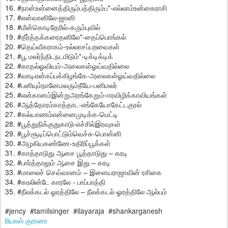
16. #நான்உன்னைத்திரும்பத்திரும்ப"-எல்லாம்உன்கைராசி
17. #என்வானிலே-ஜானி
18. #மீன்கொடிதேரில்-கரும்புவில்
19. #தீர்த்தக்கரைதனிலே"-தைப்பொங்கல்
20. #தெய்வீகராகம்-உல்லாசப்பறவைகள்
21. #பூ மலர்ந்திடநடமிடும்"-டிக்டிக்டிக்
22. #காதல்ஓவியம்-அலைகள்ஓய்வதில்லை
23. #வாடிஎன்கப்பக்கிழங்கே-அலைகள்ஓய்வதில்லை‌
24. #பனியும்நானேமலரும்நீயே-பனிமலர்
25. #என்கானம்இன்றுஅரங்கேறும்-ஈரவிழிக்காவியங்கள்
26. #ஆத்தோரம்காத்தாட-எங்கேயோகேட்டகுரல்
27. #கல்யாணம்என்னைமுடிக்க-மெட்டி
28. #பூத்துநிக்குதுகாடு-எச்சில்இரவுகள்
29. #பூச்சூடிப்பொட்டும்வெச்சு-பொன்னி
30. #அழகியகண்ணே-உதிரிப்பூக்கள்
31. #காத்தாடுது ஆசை பூத்தாடுது – கரடி
32. #பார்த்தாலும் ஆசை இது – கரடி
33. #மாலைச் செவ்வானம் – இளையராஜாவின் ரசிகை
34. #கரலின்டே காரலே - பாப்பாத்தி
35. #நீலக்கடல் ஓரத்திலே – நீலக்கடல் ஓரத்திலே ஆல்பம்
#jency #tamilsinger #ilayaraja #shankarganesh
ரியாஸ் குரானா