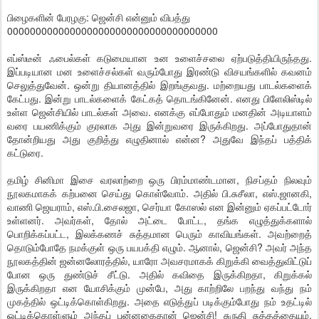
பிழைகளின் பேரழகு: ஜென்சி என்னும் விபத்து
0000000000000000000000000000000000000
எப்ஸ்டீன் ஃபைல்கள் கடுமையான உன உளைச்சலை ஏற்படுத்தியிருந்தது.
இப்படியான மன உளைச்சல்கள் வரும்போது இரண்டு விசயங்களில் கவனம்
செலுத்துவேன். ஒன்று தியானத்தில் இறங்குவது. மற்றையது பாடல்களைக்
கேட்பது. இன்று பாடல்களைக் கேட்கத் தொடங்கினேன். எனது பிளேலிஸ்டில்
உள்ள ஜென்சியில் பாடல்கள் அவை. எனக்கு எப்போதும் மனதின் அடியாளம்
வரை பயணிக்கும் குரலாக அது இன்றுவரை இருக்கிறது. அப்போதுதான்
தோன்றியது அது குறித்து எழுதினால் என்ன? அதுவே இந்தப் பத்திக்
கட்டுரை.
தமிழ் சினிமா இசை வரலாற்றை ஒரு பிரம்மாண்டமான, நிசப்தம் நிலவும்
நூலகமாகக் கற்பனை செய்து கொள்வோம். அதில் பி.சுசீலா, எஸ்.ஜானகி,
வாணி ஜெயராம், எஸ்.பி.சைலஜா, செர்யா கோஸல் என இன்னும் ஏகப்பட்டோர்
உள்ளனர். அவர்கள், தோல் அட்டை போட்ட, தங்க எழுத்துக்களால்
பொறிக்கப்பட்ட, இலக்கணச் சுத்தமான பெரும் காவியங்கள். அவற்றைத்
தொடும்போதே நமக்குள் ஒரு பயபக்தி எழும். ஆனால், ஜென்சி? அவர் அந்த
நூலகத்தின் ஜன்னலோரத்தில், யாரோ அவசரமாகக் கிறுக்கி வைத்துவிட்டுப்
போன ஒரு துண்டுச் சீட்டு. அதில் கவிதை இருக்கிறதா, கிறுக்கல்
இருக்கிறதா என யோசிக்கும் முன்பே, அது காற்றிலே பறந்து வந்து நம்
முகத்தில் ஒட்டிக்கொள்கிறது. அதை எடுத்துப் படிக்கும்போது நம் உதட்டில்
ஒட்டிக்கொள்ளும் அந்தப் புன்னகைதான் ஜென்சி! சுருதி சுத்தத்தையும்,