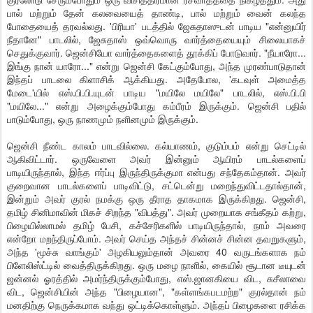
பால் மற்றும் தேன் கலவையைத் தாண்டி, பால் மற்றும் வைன் கலந்த
போதையைத் தரவல்லது. 'பிரியா' படத்தில் ஜேசுதாஸுடன் பாடிய "என்னுயிர்
நீதானே" பாடலில், ஜேசுதாஸ் ஒவ்வொரு வார்த்தையையும் சிலையாகச்
செதுக்குவார். ஜென்சியோ வார்த்தைகளைத் தூக்கிப் போடுவார். "நீயாரோ...
இங்கு நான் யாரோ..." என்று ஜென்சி கேட்கும்போது, அந்த முரண்பாடுதான்
இந்தப் பாடலை கிளாசிக் ஆக்கியது. அதேபோல, 'கடவுள் அமைத்த
மேடை'யில் எஸ்.பி.பி.யுடன் பாடிய "மயிலே மயிலே" பாடலில், எஸ்.பி.பி
"மயிலே..." என்று அழைக்கும்போது கம்பீரம் இருக்கும். ஜென்சி பதில்
பாடும்போது, ஒரு நாணமும் நளினமும் இருக்கும்.
ஜென்சி நீண்ட காலம் பாடவில்லை. கல்யாணம், குடும்பம் என்று செட்டில்
ஆகிவிட்டார். ஒருவேளை அவர் இன்னும் ஆயிரம் பாடல்களைப்
பாடியிருந்தால், இந்த ஈர்ப்பு இருந்திருக்குமா என்பது சந்தேகம்தான். அவர்
குறைவான பாடல்களைப் பாடிவிட்டு, சட்டென்று மறைந்துவிட்டதால்தான்,
இன்றும் அவர் குரல் நமக்கு ஒரு தீராத தாகமாக இருக்கிறது. ஜென்சி,
தமிழ் சினிமாவின் மிகச் சிறந்த "விபத்து". அவர் முறையாக சங்கீதம் கற்று,
பிழையில்லாமல் தமிழ் பேசி, கச்சேரிகளில் பாடியிருந்தால், நாம் அவரை
என்றோ மறந்திருப்போம். அவர் செய்த அந்தச் சின்னச் சின்ன தவறுகளும்,
அந்த 'மூச்சு வாங்கும்' அழகியலும்தான் அவரை 40 வருடங்களாக நம்
பிளேலிஸ்ட்டில் வைத்திருக்கிறது. ஒரு மழை நாளில், கையில் சூடான டீயுடன்
ஜன்னல் ஓரத்தில் அமர்ந்திருக்கும்போது, எஸ்.ஜானகியை விட, சுசீலாவை
விட, ஜென்சியின் அந்த "பிழையான", "கள்ளங்கபடமற்ற" குரல்தான் நம்
மனதிற்கு நெருக்கமாக வந்து ஒட்டிக்கொள்ளும். அந்தப் பிழைகளை ரசிக்க