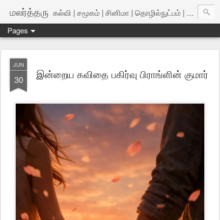
மலர்த்தரு
கல்வி | சமூகம் | சினிமா | தொழில்நுட்பம் | அறிவியல்
Pages
JUN
இன்றைய கவிதை பகிர்வு பிராங்ளின் குமார்
30