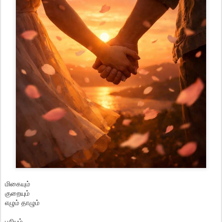
மிகையும்
குறையும்
எழும் தாழும்
பசியும்