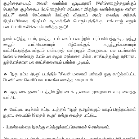
குழந்தையையும் அவன் வளர்க்க முடியாதா? இன்னொருத்தனுக்குப்
பொறந்த குழந்தைய வேறொருத்தர் அப்பாவா இருந்து வளர்க்கறதுல என்ன
தப்பு?" எனக் கேட்காமல் கேட்கும் விதமாய் அவர் வைத்த அந்தத்
திருப்பமில்லாத திருப்பம் சமுகத்தின் பொதுப்புத்திக்கு பாக்யராஜ் எனும்
படைப்பாளி வலிக்காமல் வலித்த சூடு!
தான் எடுத்த படம், நடித்த படம் எனப் பலவற்றில் பார்ப்பனியத்துக்கு ஒத்து
ஊதும் காட்சிகளையும் பிற்போக்குக் கருத்துக்களையும்
காட்சிப்படுத்தியவர்தாம் பாக்யராஜ் என்றாலும் அவருடைய பல படங்களில்
மேலே சொன்னது போல் பல சமுக அக்கறை மிக்க, சாதியத்துக்கு எதிரான,
முற்போக்கான பல காட்சிகளையும் பார்க்க முடியும்.
🔥 'இது நம்ம ஆளு' படத்தில் "சிவன் மனைவி பார்வதி ஒரு தாழ்த்தப்பட்ட
பெண்" என வெளிப்படையாகவே வைத்த உரையாடல்...
🔥 'ஒரு கை ஓசை' படத்தில் இரட்டைக் குவளை முறையைச் சாடி வைத்த
காட்சி...
🔥 'வேட்டிய மடிச்சுக் கட்டு' படத்தில் "ஈழத் தமிழர்களும் வாழப் பிறந்தவர்கள்
ஐ.நா., சபையில் இதைக் கூறு" என்று வைத்த பாட்டு...
- போன்றவற்றை இதற்கு எடுத்துக்காட்டுகளாகச் சொல்லலாம்.
அவருடைய படங்கள், கதைமாந்தர் வடிவமைப்பு, எழுத்தாற்றல் பற்றி எழுதிக்