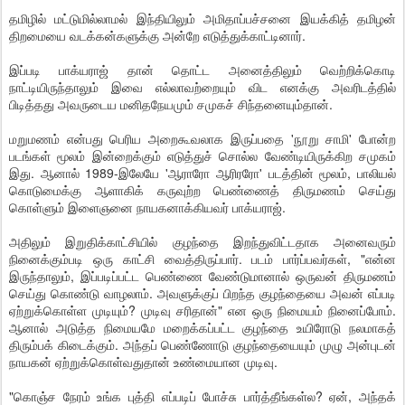
தமிழில் மட்டுமில்லாமல் இந்தியிலும் அமிதாப்பச்சனை இயக்கித் தமிழன்
திறமையை வடக்கன்களுக்கு அன்றே எடுத்துக்காட்டினார்.
இப்படி பாக்யராஜ் தான் தொட்ட அனைத்திலும் வெற்றிக்கொடி
நாட்டியிருந்தாலும் இவை எல்லாவற்றையும் விட எனக்கு அவரிடத்தில்
பிடித்தது அவருடைய மனிதநேயமும் சமுகச் சிந்தனையும்தான்.
மறுமணம் என்பது பெரிய அறைகூவலாக இருப்பதை 'நூறு சாமி' போன்ற
படங்கள் மூலம் இன்றைக்கும் எடுத்துச் சொல்ல வேண்டியிருக்கிற சமுகம்
இது. ஆனால் 1989-இலேயே 'ஆராரோ ஆரிரரோ' படத்தின் மூலம், பாலியல்
கொடுமைக்கு ஆளாகிக் கருவுற்ற பெண்ணைத் திருமணம் செய்து
கொள்ளும் இளைஞனை நாயகனாக்கியவர் பாக்யராஜ்.
அதிலும் இறுதிக்காட்சியில் குழந்தை இறந்துவிட்டதாக அனைவரும்
நினைக்கும்படி ஒரு காட்சி வைத்திருப்பார். படம் பார்ப்பவர்கள், "என்ன
இருந்தாலும், இப்படிப்பட்ட பெண்ணை வேண்டுமானால் ஒருவன் திருமணம்
செய்து கொண்டு வாழலாம். அவளுக்குப் பிறந்த குழந்தையை அவன் எப்படி
ஏற்றுக்கொள்ள முடியும்? முடிவு சரிதான்" என ஒரு நிமையம் நினைப்போம்.
ஆனால் அடுத்த நிமையமே மறைக்கப்பட்ட குழந்தை உயிரோடு நலமாகத்
திரும்பக் கிடைக்கும். அந்தப் பெண்ணோடு குழந்தையையும் முழு அன்புடன்
நாயகன் ஏற்றுக்கொள்வதுதான் உண்மையான முடிவு.
"கொஞ்ச நேரம் உங்க புத்தி எப்படிப் போச்சு பார்த்தீங்கள்ல? ஏன், அந்தக்