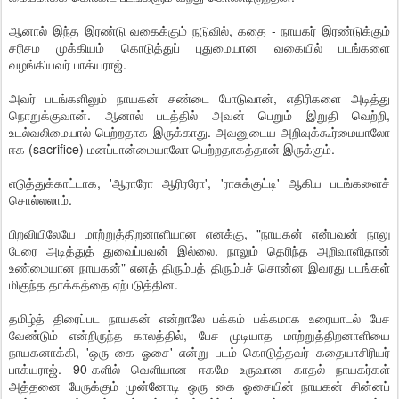
ஆனால் இந்த இரண்டு வகைக்கும் நடுவில், கதை - நாயகர் இரண்டுக்கும்
சரிசம முக்கியம் கொடுத்துப் புதுமையான வகையில் படங்களை
வழங்கியவர் பாக்யராஜ்.
அவர் படங்களிலும் நாயகன் சண்டை போடுவான், எதிரிகளை அடித்து
நொறுக்குவான். ஆனால் படத்தில் அவன் பெறும் இறுதி வெற்றி,
உடல்வலிமையால் பெற்றதாக இருக்காது. அவனுடைய அறிவுக்கூர்மையாலோ
ஈக (sacrifice) மனப்பான்மையாலோ பெற்றதாகத்தான் இருக்கும்.
எடுத்துக்காட்டாக, 'ஆராரோ ஆரிரரோ', 'ராசுக்குட்டி' ஆகிய படங்களைச்
சொல்லலாம்.
பிறவியிலேயே மாற்றுத்திறனாளியான எனக்கு, "நாயகன் என்பவன் நாலு
பேரை அடித்துத் துவைப்பவன் இல்லை. நாலும் தெரிந்த அறிவாளிதான்
உண்மையான நாயகன்" எனத் திரும்பத் திரும்பச் சொன்ன இவரது படங்கள்
மிகுந்த தாக்கத்தை ஏற்படுத்தின.
தமிழ்த் திரைப்பட நாயகன் என்றாலே பக்கம் பக்கமாக உரையாடல் பேச
வேண்டும் என்றிருந்த காலத்தில், பேச முடியாத மாற்றுத்திறனாளியை
நாயகனாக்கி, 'ஒரு கை ஓசை' என்று படம் கொடுத்தவர் கதையாசிரியர்
பாக்யராஜ். 90-களில் வெளியான ஈகமே உருவான காதல் நாயகர்கள்
அத்தனை பேருக்கும் முன்னோடி ஒரு கை ஓசையின் நாயகன் சின்னப்