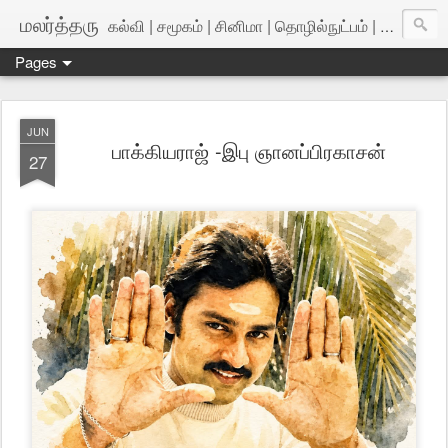
மலர்த்தரு
கல்வி | சமூகம் | சினிமா | தொழில்நுட்பம் | அறிவியல்
Pages
JUN
பாக்கியராஜ் -இபு ஞானப்பிரகாசன்
27