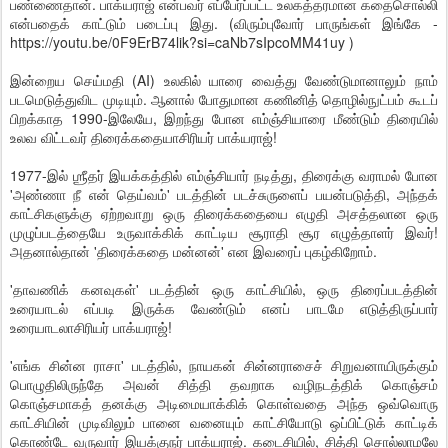
பண்ணைதான். பாக்யராஜ் என்பவர் எப்பேர்ப்பட்ட உலகத்தரமான கதைசொல்லி
என்பதைக் காட்டும் படைப்பு இது. (விரும்புவோர் பாருங்கள் இங்கே -
https://youtu.be/0F9ErB74lik?si=caNb7sIpcoMM41uy )
இன்றைய செய்மதி (AI) உலகில் யாரை வைத்து வேண்டுமானாலும் நாம்
படமெடுத்துவிட முடியும். ஆனால் போதுமான கணினித் தொழில்நுட்பம் கூடப்
பிறக்காத 1990-இலேயே, இறந்து போன எம்ஞ்சியாரை மீண்டும் திரையில்
உலவ விட்டவர் திரைக்கதையாசிரியர் பாக்யராஜ்!
1977-இல் ஶ்ரீதர் இயக்கத்தில் எம்ஞ்சியார் நடித்து, திரைக்கு வராமல் போன
'அண்ணா நீ என் தெய்வம்' படத்தின் படச்சுருளைப் பயன்படுத்தி, அந்தக்
காட்சிகளுக்கு ஏற்றவாறு ஒரு திரைக்கதையை எழுதி அசத்தலான ஒரு
முழுப்படத்தையே உருவாக்கிக் காட்டிய சூராதி சூர எழுத்தாளர் இவர்!
அதனால்தான் 'திரைக்கதை மன்னன்' என இவரைப் புகழ்கிறோம்.
'தாவணிக் கனவுகள்' படத்தின் ஒரு காட்சியில், ஒரு திரைப்படத்தின்
உரையாடல் எப்படி இருக்க வேண்டும் எனப் பாடமே எடுத்திருப்பார்
உரையாடலாசிரியர் பாக்யராஜ்!
'எங்க சின்ன ராசா' படத்தில், நாயகன் சின்னராசைச் சிறுவனாயிருக்கும்
பொழுதிலிருந்தே அவன் சித்தி தவறாக வழிநடத்திக் கொஞ்சம்
கொஞ்சமாகத் தனக்கு அடிமையாக்கிக் கொள்வதை அந்த ஒவ்வொரு
காட்சியின் முடிவிலும் பானை வனையும் காட்சியோடு ஒப்பிட்டுக் காட்டிக்
கொண்டே வருவார் இயக்குநர் பாக்யராஜ். கடைசியில், சித்தி சொல்லாமலே