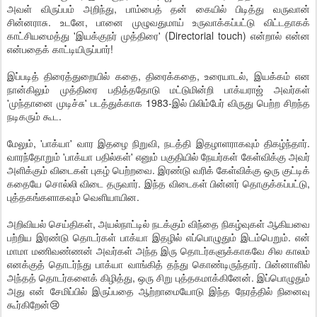
அவள் விருப்பம் அறிந்து, பாம்பைத் தன் கையில் பிடித்து வருவான்
சின்னராசு. உடனே, பானை முழுவதுமாய் உருவாக்கப்பட்டு விட்டதாகக்
காட்சியமைத்து 'இயக்குநர் முத்திரை' (Directorial touch) என்றால் என்ன
என்பதைக் காட்டியிருப்பார்!
இப்படித் திரைத்துறையில் கதை, திரைக்கதை, உரையாடல், இயக்கம் என
நான்கிலும் முத்திரை பதித்ததோடு மட்டுமின்றி பாக்யராஜ் அவர்கள்
'முந்தானை முடிச்சு' படத்துக்காக 1983-இல் பிலிம்பேர் விருது பெற்ற சிறந்த
நடிகரும் கூட.
மேலும், 'பாக்யா' வார இதழை நிறுவி, நடத்தி இதழாளராகவும் திகழ்ந்தார்.
வாரந்தோறும் 'பாக்யா பதில்கள்' எனும் பகுதியில் நேயர்கள் கேள்விக்கு அவர்
அளிக்கும் விடைகள் புகழ் பெற்றவை. இரண்டு வரிக் கேள்விக்கு ஒரு குட்டிக்
கதையே சொல்லி விடை தருவார். இந்த விடைகள் பின்னர் தொகுக்கப்பட்டு,
புத்தகங்களாகவும் வெளியாயின.
அறிவியல் செய்திகள், அயல்நாட்டில் நடக்கும் விந்தை நிகழ்வுகள் ஆகியவை
பற்றிய இரண்டு தொடர்கள் பாக்யா இதழில் எப்பொழுதும் இடம்பெறும். என்
மாமா மணிவண்ணன் அவர்கள் அந்த இரு தொடர்களுக்காகவே சில காலம்
எனக்குத் தொடர்ந்து பாக்யா வாங்கித் தந்து கொண்டிருந்தார். பின்னாளில்
அந்தத் தொடர்களைக் கிழித்து, ஒரு சிறு புத்தகமாக்கினேன். இப்பொழுதும்
அது என் சேமிப்பில் இருப்பதை ஆற்றாமையோடு இந்த நேரத்தில் நினைவு
கூர்கிறேன்😢