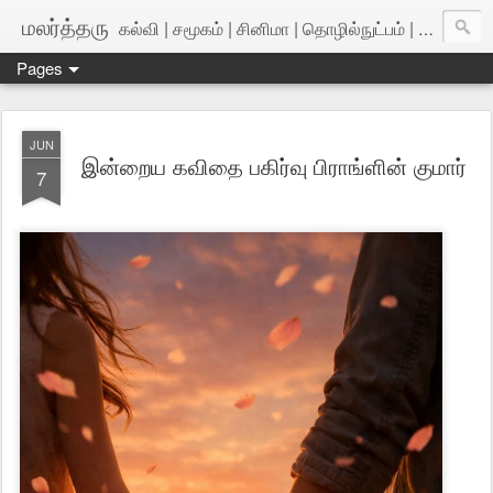
மலர்த்தரு
கல்வி | சமூகம் | சினிமா | தொழில்நுட்பம் | அறிவியல்
Pages
JUN
இன்றைய கவிதை பகிர்வு பிராங்ளின் குமார்
7