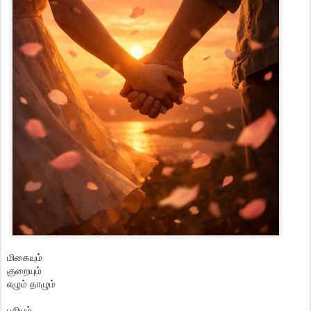
மிகையும்
குறையும்
எழும் தாழும்
பசியும்