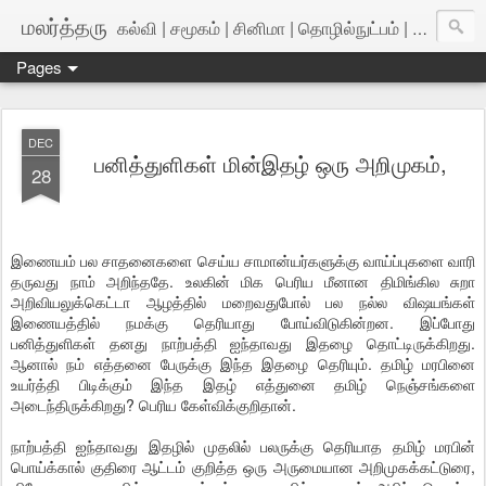
மலர்த்தரு
கல்வி | சமூகம் | சினிமா | தொழில்நுட்பம் | அறிவியல்
Pages
DEC
பனித்துளிகள் மின்இதழ் ஒரு அறிமுகம்,
28
இணையம் பல சாதனைகளை செய்ய சாமான்யர்களுக்கு வாய்ப்புகளை வாரி
தருவது நாம் அறிந்ததே. உலகின் மிக பெரிய மீனான திமிங்கில சுறா
அறிவியலுக்கெட்டா ஆழத்தில் மறைவதுபோல் பல நல்ல விஷயங்கள்
இணையத்தில் நமக்கு தெரியாது போய்விடுகின்றன. இப்போது
பனித்துளிகள் தனது நாற்பத்தி ஐந்தாவது இதழை தொட்டிருக்கிறது.
ஆனால் நம் எத்தனை பேருக்கு இந்த இதழை தெரியும். தமிழ் மரபினை
உயர்த்தி பிடிக்கும் இந்த இதழ் எத்துனை தமிழ் நெஞ்சங்களை
அடைந்திருக்கிறது? பெரிய கேள்விக்குறிதான்.
நாற்பத்தி ஐந்தாவது இதழில் முதலில் பலருக்கு தெரியாத தமிழ் மரபின்
பொய்க்கால் குதிரை ஆட்டம் குறித்த ஒரு அருமையான அறிமுகக்கட்டுரை,