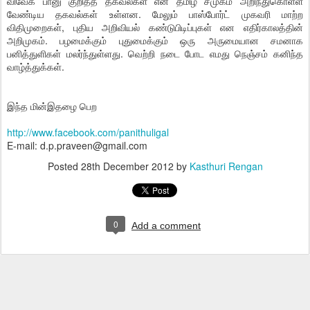
விவேக பானு குறித்த தகவல்கள் என தமிழ் சமுகம் அறிந்துகொள்ள
வேண்டிய தகவல்கள் உள்ளன. மேலும் பாஸ்போர்ட் முகவரி மாற்ற
விதிமுறைகள், புதிய அறிவியல் கண்டுபிடிப்புகள் என எதிர்காலத்தின்
அறிமுகம். பழமைக்கும் புதுமைக்கும் ஒரு அருமையான சமனாக
பனித்துளிகள் மலர்ந்துள்ளது. வெற்றி நடை போட எமது நெஞ்சம் கனிந்த
வாழ்த்துக்கள்.
இந்த மின்இதழை பெற
http://www.facebook.com/panithuligal
E-mail: d.p.praveen@gmail.com
Posted
28th December 2012
by
Kasthuri Rengan
0
Add a comment