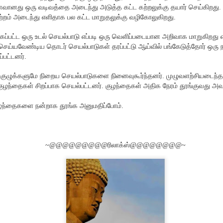
ணறிவு தளம்
பாரதி
சிவம் காஃப்கா
Nallakkann
வானது ஒரு வடிவத்தை அடைந்து அடுத்த கட்ட கற்றலுக்கு தயார் செய்கிறது. உ
ar 28th
Mar 20th
Mar 18th
Mar 16th
ிள் ஜெமினை
பதிவு
ற்றம் அடைந்து எளிதாக பல கட்ட மாறுதலுக்கு வழிகோலுகிறது.
த்த படங்கள்.
கப்பட்ட ஒரு உடல் செயல்பாடு எப்படி ஒரு வெளிப்படையான அறிவாக மாறுகிறத
ெய்யவேண்டிய தொடர் செயல்பாடுகள் தரப்பட்டு ஆய்வில் பங்கேடுத்தோர் ஒரு நா
ப்பட்டனர்.
் பூமிசேகரன்
பழகிப்போன
முகில் நிலா தமிழின்
உமா மஹேஷ்வர
்களோடு ஒரு
அடிமைத்தனமும்
கவிதை
பால்ராஜ்
 குழுக்களுமே நிறைய செயல்பாடுகளை நினைவுகூர்ந்தனர். முழுவளற்சியடைந்
Mar 4th
Mar 4th
Feb 27th
Feb 23rd
சந்திப்பு
வரலாற்றின்
குழந்தைகள் சிறப்பாக செயல்பட்டனர். குழந்தைகள் அதிக நேரம் தூங்குவது அவ
மௌனமும்
ந்தைகளை நன்றாக தூங்க அனுமதிப்போம்.
 புற்று நோய்
ரிஸர்வேஷன்
புதுக்கோட்டைத்
இராசேந்திரன
தீர்வு
தமிழ்ச் சங்கம்
Feb 6th
Feb 5th
Jan 26th
Jan 25th
வாமனத்தீவு நூல்
~@@@@@@@@@ரிலாக்ஸ்@@@@@@@@~
ரிஸர்வேஷன்
வெளியீடு
ப் பள்ளியை
Rumi Collection
அந்திமழை
இரவில் செல்போ
துகாப்போம்
ஞானாலயா
சார்ஜ் செய்வ
Jan 8th
Jan 8th
Jan 7th
Jan 6th
நேர்முகம்
தவிர்க்கவும்