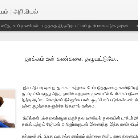
்பம் | அறிவியல்
் ஸ்ரீதர் சுப்பிரமணியன்
புத்தகத் திருவிழா எட்டாம் நாள் மாலை நிகழ்வுகள்
Th
கியராஜ் -இபு
விடைபெற்றார்
விடைபெற்றார்
வாழ்த்துகள்
தூக்கம் உன் கண்களை தழுவட்டுமே..
ப்பிரகாசன்
சத்திய சுந்தரி
பாக்யராஜ்
un 27th
Jun 27th
Jun 27th
Jun 23rd
அம்மாள்
புதிய ஆய்வு ஒன்று தூக்கம் கற்றலை மேம்படுத்துவதை கண்டுபிடிதி
தூங்கும்பொழுது அந்த நாளில் கற்றவை மூளையில் சேமிக்கப்படுவத
இன்றைய
ஆனந்த மடம்
காசா வயல்
இன்றைய கவி
இந்த ஆய்வு. கொஞ்சம் நில்லுங்க பாஸ். ஓடிப்போய் படுக்கவேண்டம
ழ்த்துகள்
கண்ணன் வாசிப்பு
பகிர்வு பிராங்ளி
Jun 7th
உள்ள குழந்தைகளுக்கே இதனால் நன்மை.
Jun 7th
Jun 7th
Jun 7th
அனுபவ பகிர்வு
குமார்
டுபிங்கன் பல்கலைக்கழக மருத்துவ உளவியல் துறையின் டாக்டர் 
சுவிஸ் மற்றும் ஜேர்மன் அறிஞர்களுடன் இணைந்து இந்த கண்டுபிடிப
ெயற்கை
எமது கீதம் கவிதா
கார்த்திக் அன்பே
comrade
கற்றலுக்குப் பிறகு ஒரு நல்ல தூக்கம் கற்றலை நீண்ட கால நினைவி