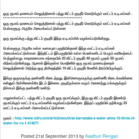
ஒரு ரூபாய் நாணயம் செலுத்தினால் பத்து லிட்டர் குடிநீர் கொடுக்கும் வாட்டர் ஏ.டி.எம்கள் .
******************************
*********************
ஒரு ரூபாய் நாணயம் செலுத்தினால் பத்து லிட்டர் குடிநீர் கொடுக்கும் வாட்டர் ஏ.டி.எம்கள்
பெங்களூரு அருகே அமைக்கப்பட்டுள்ளன
ஒரு ரூபாய்க்கு பத்து லிட்டர் குடிநீர் இந்த ஏ.டி.எம்மில் வழங்கப்படுகின்றது.
பெங்களூரு அருகே உள்ள கனகபுரா பகுதியில்தான் இந்த வாட்டர் ஏ.டி.எம்கள்
அமைக்கப்பட்டுள்ளன. இத்திட்டம் இப்பகுதியில் உள்ள பெண்களிடம் பெரும் வரவேற்பைப்
பெற்றுள்ளது. சாதாரணமாக சந்தையில் 20 லிட்டர் குடிநீர் 40 ரூபாய் முதல் 50 ருபாய்
விற்கப்படுகின்றது. ஆனால் இங்குள்ள மெஷினில் ஒரு ரூபாய் நாணயத்தைச்
செலுத்தினால் அடுத்த ஒரு நிமிஷத்தில் 10 லிட்டர் குடிநீர் கேனில் நிரம்பியிருக்கும்.
இங்கு ஒருவருக்கு தண்ணீர் கிடைத்தது, இன்னொருவருக்கு தண்ணீர் கிடைக்கவில்லை
என்னும் பிரச்சினைக்கே இடம் இல்லை. குடிநீருக்காக வரும் அனைத்து மக்களுக்கும்
நிச்சயம் இங்கு தண்ணீர் உண்டு.
பாதுகாக்கப்பட்ட பத்து லிட்டர் குடிநீர் ஒரு ரூபாய்க்கும், இருபது லிட்டர் குடிநீர் இரண்டு
ரூபாய்க்கும் வாட்டர் ஏ.டி.எம்களில் வழங்கப்படுகின்றன. இந்தப் பகுதியில் தற்போது 33
வாட்டர் ஏ.டி.எம்கள் அமைக்கப்பட்டுள்ளன.
மூலம் :
http://www.ndtv.com/article/south/at-karnataka-s-water-atms-10-litres-of-
water-for-rs-1-414071
Posted
21st September 2013
by
Kasthuri Rengan