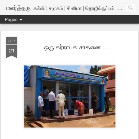
மலர்த்தரு
கல்வி | சமூகம் | சினிமா | தொழில்நுட்பம் | அறிவியல்
Pages
SEP
ஒரு கர்நாடக சாதனை ....
21