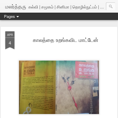
மலர்த்தரு
கல்வி | சமூகம் | சினிமா | தொழில்நுட்பம் | அறிவியல்
Pages
APR
காலத்தை உறங்கவிட மாட்டேன்
4