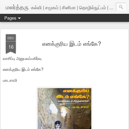
மலர்த்தரு
கல்வி | சமூகம் | சினிமா | தொழில்நுட்பம் | அறிவியல்
Pages
DEC
எனக்குரிய இடம் எங்கே?
16
வாசிப்பு அனுபவப்பகிர்வு
எனக்குரிய இடம் எங்கே?
மாடசாமி