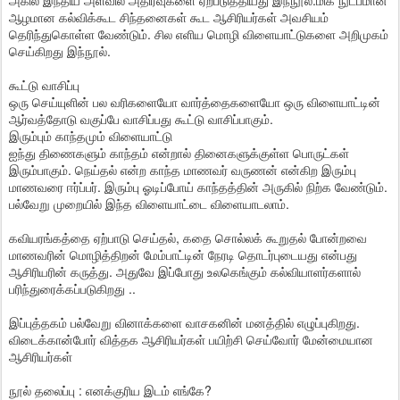
அகில இந்திய அளவில் அதிர்வுகளை ஏற்படுத்தியது இந்நூல்.மிக நுட்பமான
ஆழமான கல்விக்கூட சிந்தனைகள் கூட ஆசிரியர்கள் அவசியம்
தெரிந்துகொள்ள வேண்டும். சில எளிய மொழி விளையாட்டுகளை அறிமுகம்
செய்கிறது இந்நூல்.
கூட்டு வாசிப்பு
ஒரு செய்யுளின் பல வரிகளையோ வார்த்தைகளையோ ஒரு விளையாட்டின்
ஆர்வத்தோடு வகுப்பே வாசிப்பது கூட்டு வாசிப்பாகும்.
இரும்பும் காந்தமும் விளையாட்டு
ஐந்து திணைகளும் காந்தம் என்றால் தினைகளுக்குள்ள பொருட்கள்
இரும்பாகும். நெய்தல் என்ற காந்த மாணவர் வருணன் என்கிற இரும்பு
மாணவரை ஈர்ப்பர். இரும்பு ஓடிப்போய் காந்தத்தின் அருகில் நிற்க வேண்டும்.
பல்வேறு முறையில் இந்த விளையாட்டை விளையாடலாம்.
கவியரங்கத்தை ஏற்பாடு செய்தல், கதை சொல்லக் கூறுதல் போன்றவை
மாணவரின் மொழித்திறன் மேம்பாட்டின் நேரடி தொடர்புடையது என்பது
ஆசிரியரின் கருத்து. அதுவே இப்போது உலகெங்கும் கல்வியாளர்களால்
பரிந்துரைக்கப்படுகிறது ..
இப்புத்தகம் பல்வேறு வினாக்களை வாசகனின் மனத்தில் எழுப்புகிறது.
விடைக்கான்போர் வித்தக ஆசிரியர்கள் பயிற்சி செய்வோர் மேன்மையான
ஆசிரியர்கள்
நூல் தலைப்பு : எனக்குரிய இடம் எங்கே?