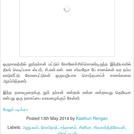
ஒருகாலத்தில் தூர்தர்சன் மட்டும் கோலோச்சிக்கொண்டிருந்த இந்தியாவில்
திடீர் வெடிப்பாக ஸ்டார், சி.என்.என். என சர்வதேச பே சானல்கள் வர நம்ம
லாடுவீட்டு கோலாபுட்டுகள் ஒருவழியாக சொந்தமாய்ச் சானல்களை
ஆரம்பித்தனர்.
இந்த தலைமுறைக்கு தூர் தர்சன் என்றால் என்ன என்றாவது தெரியுமா
என்பது ஒரு நகைப்பை வரவழைக்கும் கேள்வி.
மேலும் படிக்க»
Posted
13th May 2014
by
Kasthuri Rengan
Labels:
அனுபவம்
கோபிநாத்
சந்தானம்
சினிமா
சிவகார்த்திகேயன்
விஜய் டீ.வி