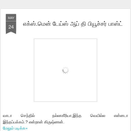
MAY
எக்ஸ்.மென் டேய்ஸ் ஆப் தி பியூச்சர் பாஸ்ட்
24
வாடா செந்தில் நல்லாகீரியா,
இந்த வெயில்ல என்னடா
இந்தப்பக்கம்.?
என்றான் கிருஷ்ணன்.
மேலும் படிக்க»