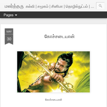
மலர்த்தரு
கல்வி | சமூகம் | சினிமா | தொழில்நுட்பம் | அறிவியல்
Pages
MAY
கோச்சடையான்
30
கோச்சடையான்