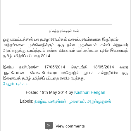
நட்சத்திரங்களுள் சிலர் ...
ஒரு மாவட்டத்தின் பல தமிழாசிரியர்கள் வலைப்பதிவர்களாக இருந்தால்
மாற்றங்களை முன்னெடுக்கும் ஒரு நல்ல முதன்மைக் கல்வி அலுவலர்
அவர்களுக்கு வாய்த்தால் என்ன விளையும் என்பதற்கான பதில் இணையத்
தமிழ் பயிற்சிப் பட்டறை 2014.
இனிய நண்பர்களே 17/05/2014 தொடங்கி 18/05/2014 வரை
புதுக்கோட்டை வெங்கடேஸ்வரா பல்தொழில் நுட்பக் கல்லூரியில் ஒரு
இணையத் தமிழ் பயிற்சிப் பட்டறை நலமே நடந்தது.
மேலும் படிக்க»
Posted
19th May 2014
by
Kasthuri Rengan
Labels:
நிகழ்வு
மனிதர்கள்
முனைவர். அருள்முருகன்
24
View comments