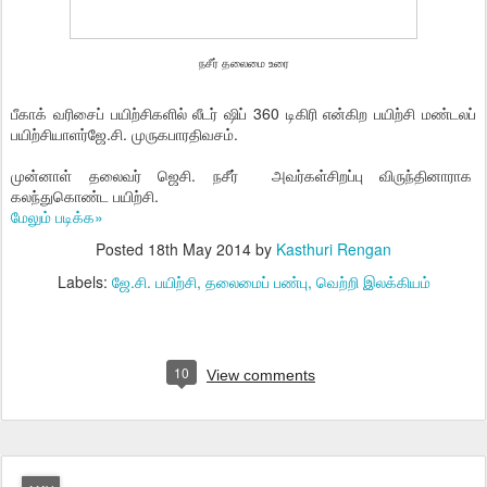
நசீர் தலைமை உரை
பீகாக் வரிசைப் பயிற்சிகளில் லீடர் ஷிப் 360 டிகிரி என்கிற பயிற்சி மண்டலப்
பயிற்சியாளர்ஜே.சி. முருகபாரதிவசம்.
முன்னாள் தலைவர் ஜெசி. நசீர் அவர்கள்சிறப்பு விருந்தினாராக
கலந்துகொண்ட பயிற்சி.
மேலும் படிக்க»
Posted
18th May 2014
by
Kasthuri Rengan
Labels:
ஜே.சி. பயிற்சி
தலைமைப் பண்பு
வெற்றி இலக்கியம்
10
View comments