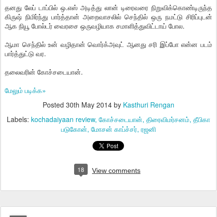
தனது லேப் டாப்பில் ஒ.எஸ் அடித்து லான் டிரைவரை நிறுவிக்கொண்டிருந்த
கிருஷ் நிமிர்ந்து பார்த்தான் அறைவாசலில் செந்தில் ஒரு நமட்டு சிரிப்புடன்
ஆக நியூ போல்டர் வைரசை ஒருவழியாக சமாளித்துவிட்டாய் போல.
ஆமா செந்தில் உன் வழிதான் வொர்க்அவுட் ஆனது சரி இப்போ என்ன படம்
பார்த்துட்டு வர.
தலைவரின் கோச்சடையான்.
மேலும் படிக்க»
Posted
30th May 2014
by
Kasthuri Rengan
Labels:
kochadaiyaan review
கோச்சடையான்
திரைவிமர்சனம்
தீபிகா
படுகோன்
மோசன் காப்ச்சர்
ரஜனி
18
View comments