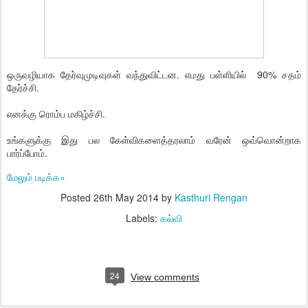
ஒருவழியாக தேர்வுமுடிவுகள் வந்துவிட்டன. எமது பள்ளியில் 90% சதம்
தேர்ச்சி.
எனக்கு ரொம்ப மகிழ்ச்சி.
உங்களுக்கு இது பல கேள்விகளைத்தரலாம் வரேன் ஒவ்வொன்றாக
பார்ப்போம்.
மேலும் படிக்க»
Posted
26th May 2014
by
Kasthuri Rengan
Labels:
கல்வி
24
View comments