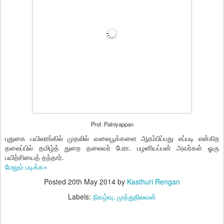
Prof. Palniyappan
புதுகை பயிலரங்கில் முதலில் வலைபூக்களை ஆரம்பிப்பது எப்படி என்கிற
தலைப்பில் தமிழ்த் துறை தலைவர் பேரா. பழனியப்பன் அவர்கள் ஓரு
பயிற்சியைத் தந்தார்.
மேலும் படிக்க»
Posted
20th May 2014
by
Kasthuri Rengan
Labels:
நிகழ்வு
முத்துநிலவன்